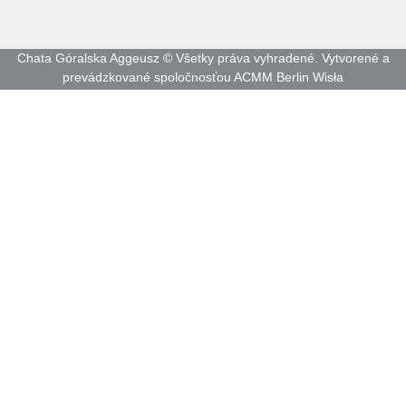
Chata Góralska Aggeusz © Všetky práva vyhradené. Vytvorené a
prevádzkované spoločnosťou ACMM Berlin Wisła