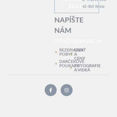
ÚDAJE
43-460 Wisła
NAPÍŠTE
NÁM
info@aggeusz.pl
REZERVOVAŤ
IZBY
POBYT
A
CENY
DARČEKOVÉ
POUKAZY
FOTOGRAFIE
A VIDEÁ