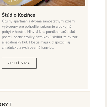
41 m²
Štúdio Kozińce
Útulný apartmán s dvoma samostatnými izbami
vytvorený pre pohodlie, súkromie a pokojný
pobyt v horách. Hlavná izba ponúka manželskú
posteľ, nočné stolíky, šatníkovú skriňu, televízor
a jedálenský kút. Hostia majú k dispozícii aj
chladničku a rýchlovarnú kanvicu.
ZISTIŤ VIAC
OBYT