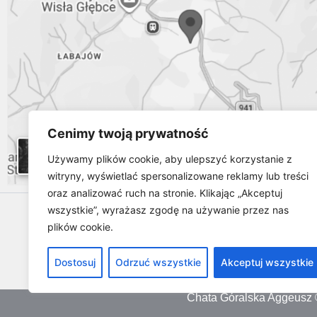
Cenimy twoją prywatność
Używamy plików cookie, aby ulepszyć korzystanie z
witryny, wyświetlać spersonalizowane reklamy lub treści
oraz analizować ruch na stronie. Klikając „Akceptuj
wszystkie”, wyrażasz zgodę na używanie przez nas
plików cookie.
Dostosuj
Odrzuć wszystkie
Akceptuj wszystkie
Chata Góralska Aggeusz 