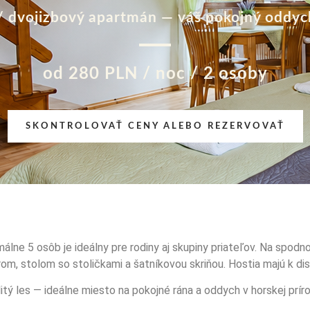
/ dvojizbový apartmán — váš pokojný oddyc
od 280 PLN / noc / 2 osoby
SKONTROLOVAŤ CENY ALEBO REZERVOVAŤ
ne 5 osôb je ideálny pre rodiny aj skupiny priateľov. Na spodno
m, stolom so stoličkami a šatníkovou skriňou. Hostia majú k disp
tý les — ideálne miesto na pokojné rána a oddych v horskej prír