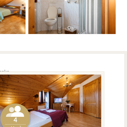
roka.
4