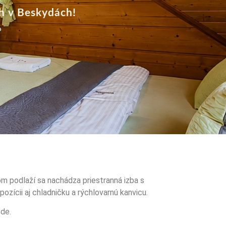
h v Beskydách!
m podlaží sa nachádza priestranná izba s
ozícii aj chladničku a rýchlovarnú kanvicu.
ode.