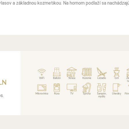
vlasov a základnou kozmetikou. Na hornom podlaží sa nachádzajú
WiFi
Balkón
Terasa
Kúrenie
Ležadlo
Gril
Zá
LN
n
Mikrovlnka
Rúra
TV
Sprcha
Šampón,
Uteráky
Fén
s.
mydlo