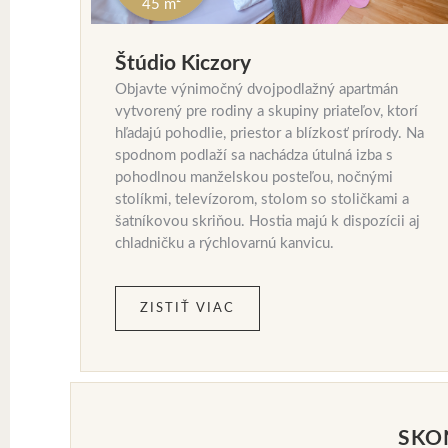
45 m²
Štúdio Kiczory
Objavte výnimočný dvojpodlažný apartmán
vytvorený pre rodiny a skupiny priateľov, ktorí
hľadajú pohodlie, priestor a blízkosť prírody. Na
spodnom podlaží sa nachádza útulná izba s
pohodlnou manželskou posteľou, nočnými
stolíkmi, televízorom, stolom so stoličkami a
šatníkovou skriňou. Hostia majú k dispozícii aj
chladničku a rýchlovarnú kanvicu.
ZISTIŤ VIAC
SKO