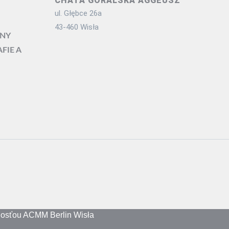
CHATA GÓRALSKA AGGEUSZ
ul. Głębce 26a
43-460 Wisła
ENY
FIE A
nosťou ACMM Berlin Wisła