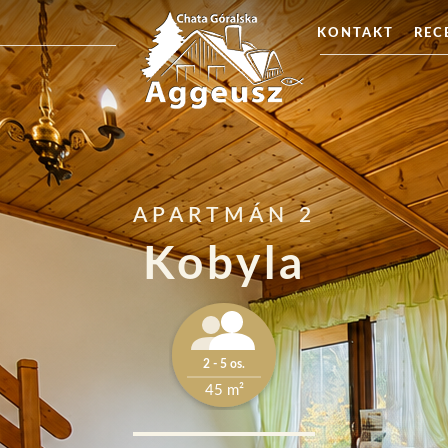
KONTAKT
REC
APARTMÁN 2
Kobyla
2 - 5 os.
45 m²