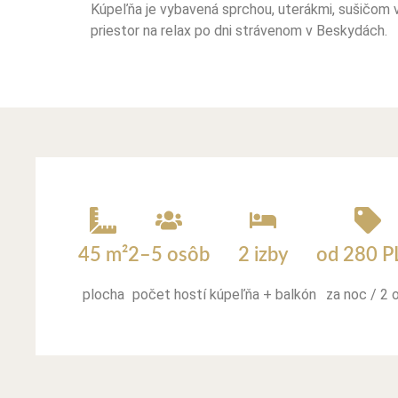
Kúpeľňa je vybavená sprchou, uterákmi, sušičom 
priestor na relax po dni strávenom v Beskydách.
45 m²
2–5 osôb
2 izby
od 280 P
plocha
počet hostí
kúpeľňa + balkón
za noc / 2 o