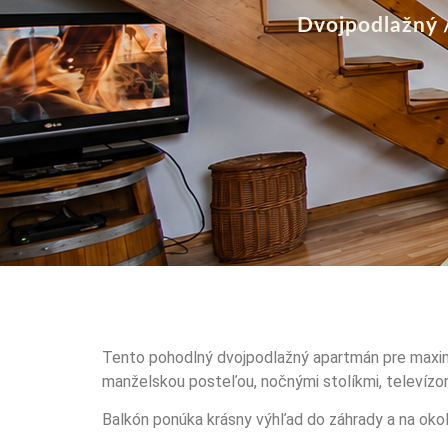
Dvojpodlažný 
Tento pohodlný dvojpodlažný apartmán pre maximál
manželskou posteľou, nočnými stolíkmi, televízoro
Balkón ponúka krásny výhľad do záhrady a na okoli