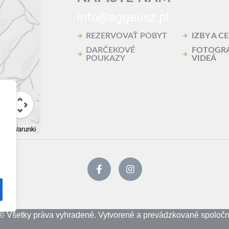
info@aggeusz.pl
REZERVOVAŤ POBYT
IZBY A C
DARČEKOVÉ
FOTOGRA
POUKAZY
VIDEÁ
© Všetky práva vyhradené. Vytvorené a prevádzkované spoloč