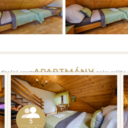
APARTMÁNY
jedinečné apartmány pripravené na oddych počas celého 
5