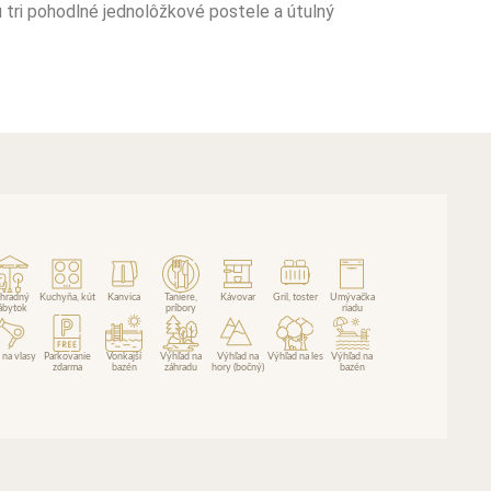
 tri pohodlné jednolôžkové postele a útulný
hradný
Kuchyňa, kút
Kanvica
Taniere,
Kávovar
Gril, toster
Umývačka
ábytok
príbory
riadu
 na vlasy
Parkovanie
Vonkajší
Výhľad na
Výhľad na
Výhľad na les
Výhľad na
zdarma
bazén
záhradu
hory (bočný)
bazén