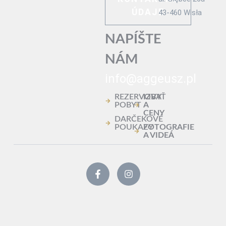
ÚDAJE
43-460 Wisła
NAPÍŠTE
NÁM
info@aggeusz.pl
REZERVOVAŤ
IZBY
POBYT
A
CENY
DARČEKOVÉ
POUKAZY
FOTOGRAFIE
A VIDEÁ