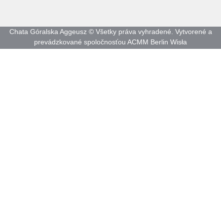
Chata Góralska Aggeusz © Všetky práva vyhradené. Vytvorené a
prevádzkované spoločnosťou ACMM Berlin Wisła