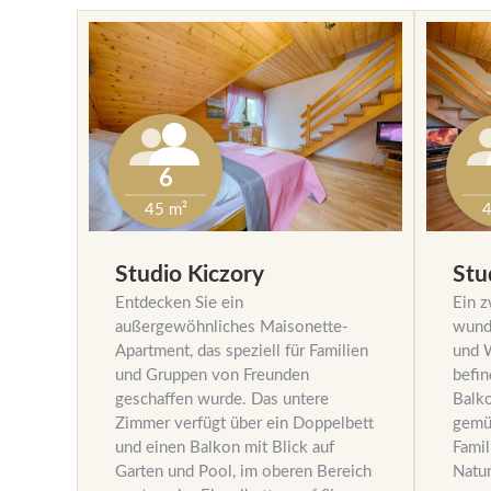
6
45 m²
4
Studio Kiczory
Stu
Entdecken Sie ein
Ein z
außergewöhnliches Maisonette-
wund
Apartment, das speziell für Familien
und W
und Gruppen von Freunden
befin
geschaffen wurde. Das untere
Balk
Zimmer verfügt über ein Doppelbett
gemüt
und einen Balkon mit Blick auf
Famil
Garten und Pool, im oberen Bereich
Natur