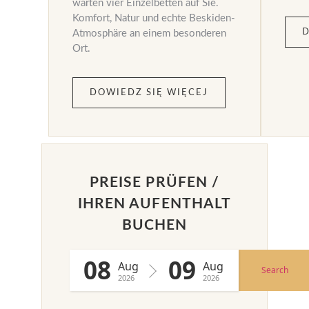
warten vier Einzelbetten auf Sie.
Komfort, Natur und echte Beskiden-
D
Atmosphäre an einem besonderen
Ort.
DOWIEDZ SIĘ WIĘCEJ
PREISE PRÜFEN /
IHREN AUFENTHALT
BUCHEN
08
09
Aug
Aug
Search
2026
2026