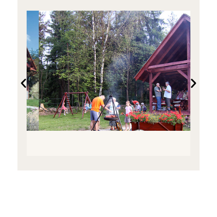
— wszystko otulone
ciszą Beskidu Śląskiego.
Dla najmłodszych
trampolina i zadaszona
piaskownica.
Przestrzeń, w której
każdy znajdzie swój
ulubiony zakątek.
WIATA Z HAMAKAMI