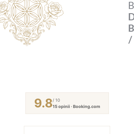
B
D
B
/
9.8
/ 10
15 opinii · Booking.com