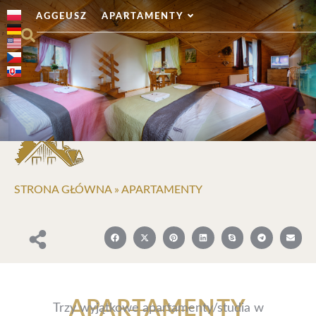
AGGEUSZ
APARTAMENTY
STRONA GŁÓWNA
»
APARTAMENTY
APARTAMENTY
Trzy wyjątkowe apartamenty/studia w