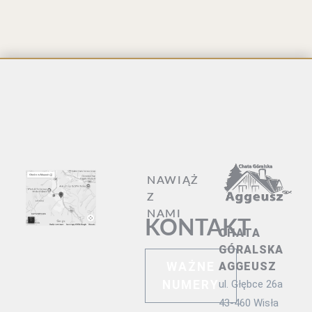
NAWIĄŻ
Z
NAMI
KONTAKT
CHATA
GÓRALSKA
WAŻNE
AGGEUSZ
NUMERY
ul. Głębce 26a
43-460 Wisła