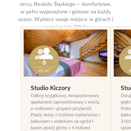
sercu Beskidu Śląskiego — komfortowe,
w pełni wyposażone i gotowe na każdy
sezon. Wybierz swoje miejsce w górach i
poczuj magię Wisły.
6
45 m²
4
Studio Kiczory
Stu
Odkryj wyjątkowy, dwupoziomowy
Dwup
apartament zaprojektowany z myślą
piękn
o rodzinach i grupach przyjaciół.
Pokó
Pokój dolny z łóżkiem małżeńskim i
balko
balkonem z widokiem na ogród i
3 łó
basen, pokój górny z 4 łóżkami
spraw