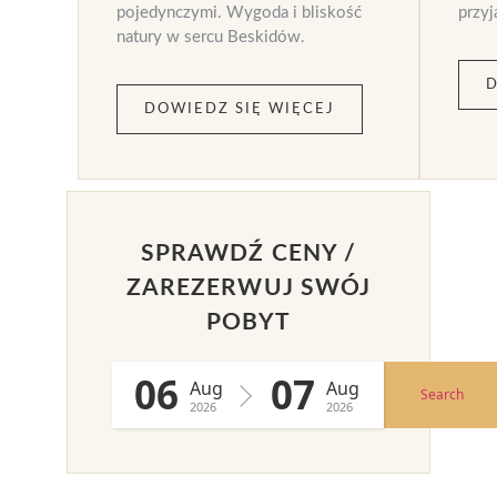
pojedynczymi. Wygoda i bliskość
przyj
natury w sercu Beskidów.
D
DOWIEDZ SIĘ WIĘCEJ
SPRAWDŹ CENY /
ZAREZERWUJ SWÓJ
POBYT
06
07
Aug
Aug
Search
2026
2026