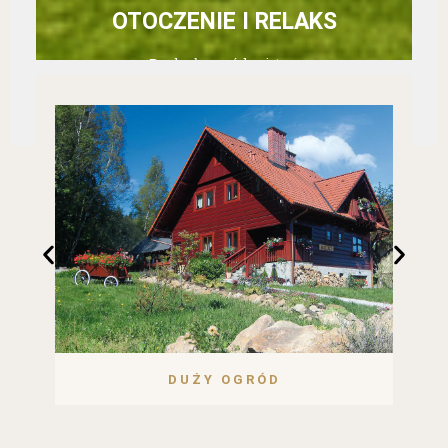
OTOCZENIE I RELAKS
Rozległy ogród, wiata z
hamakami i duży basen
— wszystko otulone
ciszą Beskidu Śląskiego.
Dla najmłodszych
trampolina i zadaszona
piaskownica.
Przestrzeń, w której
każdy znajdzie swój
ulubiony zakątek.
WIATA Z HAMAKAMI