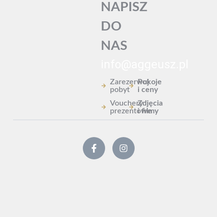
NAPISZ
DO
NAS
info@aggeusz.pl
Zarezerwuj
Pokoje
pobyt
i ceny
Vouchery
Zdjęcia
prezentowe
i filmy