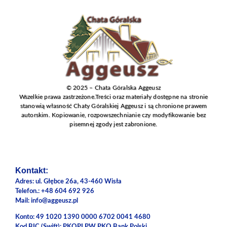
© 2025 – Chata Góralska Aggeusz
Wszelkie prawa zastrzeżone.
Treści oraz materiały dostępne na stronie
stanowią własność Chaty Góralskiej Aggeusz i są chronione prawem
autorskim. Kopiowanie, rozpowszechnianie czy modyfikowanie bez
pisemnej zgody jest zabronione.
Kontakt:
Adres: ul. Głębce 26a, 43-460 Wisła
Telefon.: +48 604 692 926
Mail: info@aggeusz.pl
Konto: 49 1020 1390 0000 6702 0041 4680
Kod BIC (Swift): PKOPLPW PKO Bank Polski