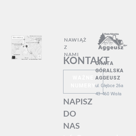
NAWIĄŻ
Z
NAMI
KONTAKT
CHATA
GÓRALSKA
WAŻNE
AGGEUSZ
NUMERY
ul. Głębce 26a
43-460 Wisła
NAPISZ
DO
NAS