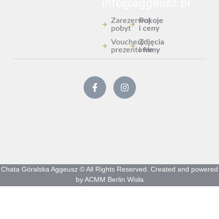
info@aggeusz.pl
Zarezerwuj
Pokoje
pobyt
i ceny
Vouchery
Zdjęcia
prezentowe
i filmy
Chata Góralska Aggeusz © All Rights Reserved. Created and powered
by ACMM Berlin Wisła